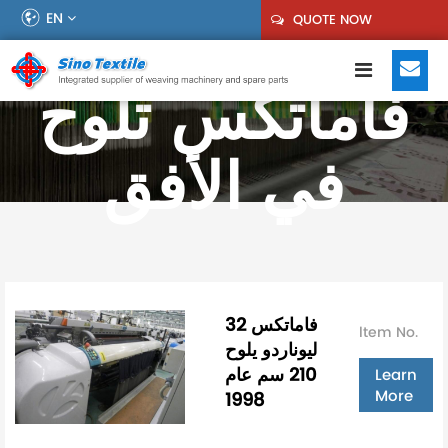
EN
QUOTE NOW
فاماتكس تلوح
في الأفق
32 فاماتكس
ltem No.
ليوناردو يلوح
210 سم عام
Learn
More
1998